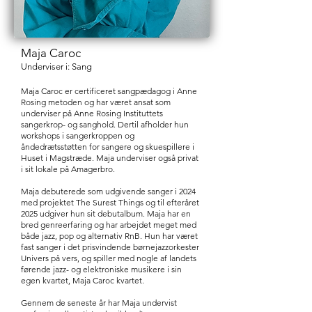
Maja Caroc
Underviser i: Sang
Maja Caroc er certificeret sangpædagog i Anne
Rosing metoden og har været ansat som
underviser på Anne Rosing Instituttets
sangerkrop- og sanghold. Dertil afholder hun
workshops i sangerkroppen og
åndedrætsstøtten for sangere og skuespillere i
Huset i Magstræde. Maja underviser også privat
i sit lokale på Amagerbro.
Maja debuterede som udgivende sanger i 2024
med projektet The Surest Things og til efteråret
2025 udgiver hun sit debutalbum. Maja har en
bred genreerfaring og har arbejdet meget med
både jazz, pop og alternativ RnB. Hun har været
fast sanger i det prisvindende børnejazzorkester
Univers på vers, og spiller med nogle af landets
førende jazz- og elektroniske musikere i sin
egen kvartet, Maja Caroc kvartet.
Gennem de seneste år har Maja undervist