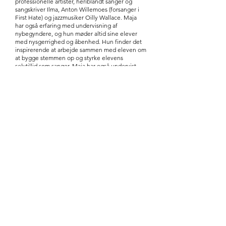
professionelle artister, heriblandt sanger og
sangskriver Ilma, Anton Willemoes (forsanger i
First Hate) og jazzmusiker Oilly Wallace. Maja
har også erfaring med undervisning af
nybegyndere, og hun møder altid sine elever
med nysgerrighed og åbenhed. Hun finder det
inspirerende at arbejde sammen med eleven om
at bygge stemmen op og styrke elevens
selvtillid som sanger. Maja har også undervist
skuespillere i tale- og sangstemmen.
For Maja er sangerens evne til at forstå sit
instrument og sin tekniske proces en høj
prioritet. Når eleven forstår sin stemmes styrker
og udfordringer, og forstår kroppens anatomi og
fysiologi, kan øvelserne nemlig laves mere
fokuseret og med større udbytte. Sangerens
tålmodighed og forståelse for sin proces
motiverer sangeren og er med til at etablere et
givende øverum uden at læreren er til stede.
“Repetition is the mother of skills”, de mange
gentagelser under øvningen opbygger en
muskulær hukommelse i kroppen, som betyder,
at sangeren ikke behøver tænke på sangteknik.
Du kan kontakte Maja på telefonnummer
53560420
.