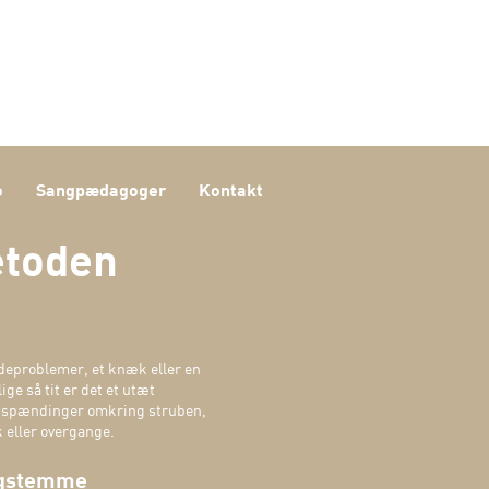
o
Sangpædagoger
Kontakt
etoden
jdeproblemer, et knæk eller en
ge så tit er det et utæt
le spændinger omkring struben,
 eller overgange.
angstemme