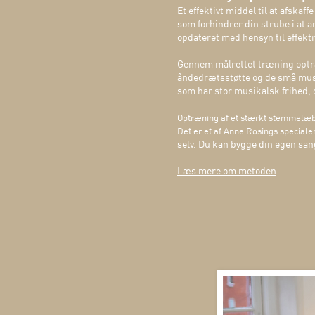
Et effektivt middel til at afs
som forhindrer din strube i at a
opdateret med hensyn til effekt
Gennem målrettet træning optræ
åndedrætsstøtte og de små musk
som har stor musikalsk frihed, 
Optræning af et stærkt stemmelæb
Det er et af Anne Rosings specialer
selv. Du kan bygge din egen san
Læs mere om metoden