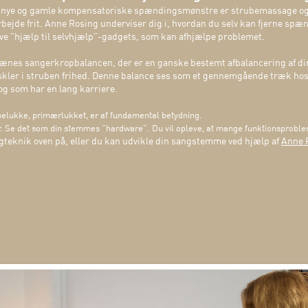
kaffe nye og gamle kompensatoriske spændingsmønstre er strubemassage 
rbejde frit. Anne Rosing underviser dig i, hvordan du selv kan fjerne spæn
ive ”hjælp til selvhjælp”-gadgets, som kan afhjælpe problemet.
nes sangerkropbalancen, der er en ganske bestemt afbalancering af din
ler i struben frihed. Denne balance ses som et gennemgående træk hos 
og som har en lang karriere.
elukke, primærlukket, er af fundamental betydning.
.
Se det som din stemmes ”hardware”. Du vil opleve, at mange funktionsproble
gteknik oven på, eller du kan udvikle din sangstemme ved hjælp af
Anne 