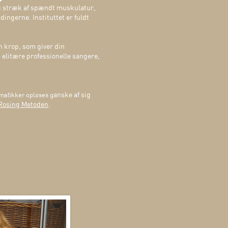
og stræk af spændt muskulatur,
dingerne. Instituttet er fuldt
 krop, som giver din
elitære professionelle sangere,
anske af sig
matikker opløses g
Rosing Metoden
.