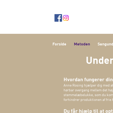
Forside
Metoden
Sangund
Under
Hvordan fungerer di
Anne Rosing hjælper dig med at 
hørbar overgang mellem det høje 
stemmelæbelukke, som du kompen
forhindrer produktionen af
frie
Du får hjælp til at 