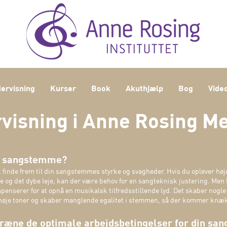
ervisning
Kurser
Book
Akuthjælp
Bog
Vide
visning i Anne Rosing M
n sangstemme?
finde frem til din sangstemmes styrke og svagheder. Hvis du oplever hø
og det dybe leje, kan der være behov for en sangteknisk justering. Men li
serer for at opnå en musikalsk tilfredsstillende lyd. Det skaber nog
høje toner og skaber manglende egalitet i stemmen, så der kommer knæk
optræne de optimale arbejdsbetingelser for din s