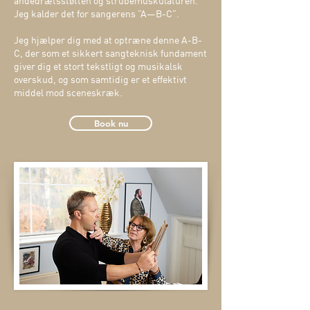
åndedrætsstøtten og strubemuskulaturen.
Jeg kalder det for sangerens ”A—B-C”.
Jeg hjælper dig med at optræne denne A-B-
C, der som et sikkert sangteknisk fundament
giver dig et stort tekstligt og musikalsk
overskud, og som samtidig er et effektivt
middel mod sceneskræk.
Book nu